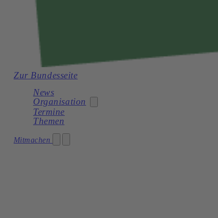
Zur Bundesseite
News
Organisation
Termine
Themen
Generation Plus Burgenland
Mitmachen
Generation Plus Kärnten
Generation Plus Niederösterreich
Generation Plus Oberösterreich
Generation Plus Salzburg
Generation Plus Steiermark