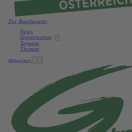
Zur Bundesseite
News
Organisation
Termine
Themen
Generation Plus Burgenland
Mitmachen
Generation Plus Kärnten
Generation Plus Niederösterreich
Generation Plus Oberösterreich
Generation Plus Salzburg
Generation Plus Steiermark
Generation Plus Tirol
Generation Plus Vorarlberg