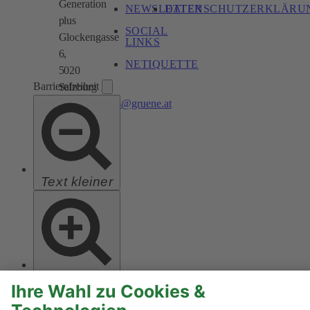
Generation
NEWSLETTER
DATENSCHUTZERKLÄRU
plus
SOCIAL
Glockengasse
LINKS
6,
NETIQUETTE
5020
Barrierefreiheit
Salzburg
generationplus@gruene.at
Text kleiner
Text größer